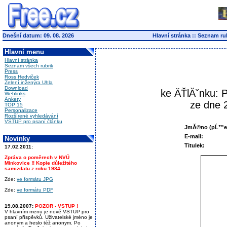
Dnešní datum: 09. 08. 2026
Hlavní stránka
::
Seznam ru
Hlavní menu
Hlavní stránka
Seznam všech rubrik
Press
Ross Hedviček
Zelení inženýra Uhla
Download
ke ÄŤlĂˇnku: P
Weblinks
Ankety
ze dne 
TOP 15
Personalizace
Rozšírené vyhledávání
VSTUP pro psaní článku
JmĂ©no (pĹ™ez
E-mail:
Novinky
Titulek:
17.02.2011:
Zpráva o poměrech v NVÚ
Minkovice !! Kopie důležitého
samizdatu z roku 1984
Zde:
ve formátu JPG
Zde:
ve formátu PDF
19.08.2007:
POZOR - VSTUP !
V hlavním menu je nově VSTUP pro
psaní příspěvků. Uživatelské jméno je
anonym a heslo též anonym. Po