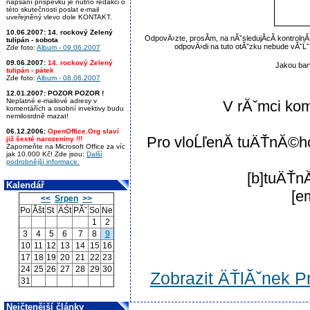
napsání příspěvku je nutno redakci o
této skutečnosti poslat e-mail
uveřejněný vlevo dole KONTAKT.
10.06.2007:
14. rockový Zelený
OdpovÄ›zte, prosĂ­m, na nĂˇsledujĂ­cĂ­ kontroln
tulipán - sobota
odpovÄ›di na tuto otĂˇzku nebude vĂˇĹ
Zde foto:
Album - 09.06.2007
09.06.2007:
14. rockový Zelený
Jakou bar
tulipán - pátek
Zde foto:
Album - 08.06.2007
12.01.2007:
POZOR POZOR !
Neplatné e-mailové adresy v
V rĂˇmci ko
komentářích a osobní invektivy budu
nemilosrdně mazat!
06.12.2006:
OpenOffice.Org slaví
Pro vloĹľenĂ­ tuÄŤnĂ©ho
již šesté narozeniny !!!
Zapomeňte na Microsoft Office za víc
jak 10.000 Kč! Zde jsou:
Další
podrobnější informace.
[b]tuÄŤnĂ
Kalendář
[e
<<
Srpen
>>
Po
Ăšt
St
ÄŚt
PĂˇ
So
Ne
1
2
3
4
5
6
7
8
9
10
11
12
13
14
15
16
17
18
19
20
21
22
23
24
25
26
27
28
29
30
Zobrazit ÄŤlĂˇnek Pr
31
Nejčtenější články