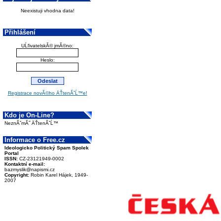
Neexistuji vhodna data!
Přihlášení
UĹľivatelskĂ© jmĂ©no:
Heslo:
Registrace novĂ©ho ÄŤtenĂˇĹ™e!
Kdo je On-Line?
NeznĂˇmĂ˝ ÄŤtenĂˇĹ™
Informace o Free.cz
Ideologicko Politický Spam Spolek
Portal
ISSN:
CZ-23121949-0002
Kontaktní e-mail:
bazmyslik@napismi.cz
Copyright:
Robin Karel Hájek, 1949-
2007