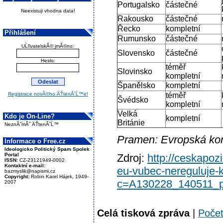
Portugalsko
částečné
Neexistuji vhodna data!
Rakousko
částečné
Řecko
kompletní
Přihlášení
Rumunsko
částečné
UĹľivatelskĂ© jmĂ©no:
Slovensko
částečné
Heslo:
téměř
Slovinsko
kompletní
Španělsko
kompletní
Registrace novĂ©ho ÄŤtenĂˇĹ™e!
téměř
Švédsko
kompletní
Velká
Kdo je On-Line?
kompletní
Británie
NeznĂˇmĂ˝ ÄŤtenĂˇĹ™
Pramen: Evropská ko
Informace o Free.cz
Ideologicko Politický Spam Spolek
Portal
Zdroj:
http://ceskapoz
ISSN:
CZ-23121949-0002
Kontaktní e-mail:
eu-vubec-nereguluje-k
bazmyslik@napismi.cz
Copyright:
Robin Karel Hájek, 1949-
c=A130228_140511_p
2007
Celá tisková zpráva
|
Poče