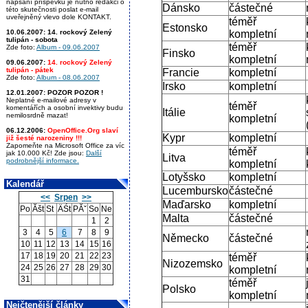
napsání příspěvku je nutno redakci o
Dánsko
částečné
této skutečnosti poslat e-mail
uveřejněný vlevo dole KONTAKT.
téměř
Estonsko
10.06.2007:
14. rockový Zelený
kompletní
tulipán - sobota
téměř
Zde foto:
Album - 09.06.2007
Finsko
kompletní
09.06.2007:
14. rockový Zelený
tulipán - pátek
Francie
kompletní
Zde foto:
Album - 08.06.2007
Irsko
kompletní
12.01.2007:
POZOR POZOR !
Neplatné e-mailové adresy v
téměř
komentářích a osobní invektivy budu
Itálie
nemilosrdně mazat!
kompletní
06.12.2006:
OpenOffice.Org slaví
Kypr
kompletní
již šesté narozeniny !!!
Zapomeňte na Microsoft Office za víc
téměř
jak 10.000 Kč! Zde jsou:
Další
Litva
podrobnější informace.
kompletní
Lotyšsko
kompletní
Kalendář
Lucembursko
částečné
<<
Srpen
>>
Maďarsko
kompletní
Po
Ăšt
St
ÄŚt
PĂˇ
So
Ne
Malta
částečné
1
2
3
4
5
6
7
8
9
Německo
částečné
10
11
12
13
14
15
16
17
18
19
20
21
22
23
téměř
Nizozemsko
24
25
26
27
28
29
30
kompletní
31
téměř
Polsko
kompletní
Nejčtenější články