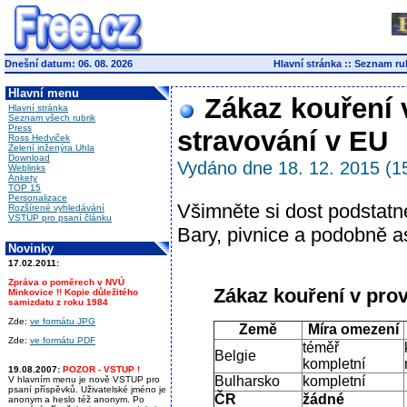
Dnešní datum: 06. 08. 2026
Hlavní stránka
::
Seznam ru
Hlavní menu
Zákaz kouření 
Hlavní stránka
Seznam všech rubrik
Press
stravování v EU
Ross Hedviček
Zelení inženýra Uhla
Download
Vydáno dne 18. 12. 2015 (1
Weblinks
Ankety
TOP 15
Personalizace
Všimněte si dost podstatn
Rozšírené vyhledávání
VSTUP pro psaní článku
Bary, pivnice a podobně a
Novinky
17.02.2011:
Zpráva o poměrech v NVÚ
Zákaz kouření v pro
Minkovice !! Kopie důležitého
samizdatu z roku 1984
Zde:
ve formátu JPG
Země
Míra omezení
Zde:
ve formátu PDF
téměř
Belgie
kompletní
19.08.2007:
POZOR - VSTUP !
Bulharsko
kompletní
V hlavním menu je nově VSTUP pro
psaní příspěvků. Uživatelské jméno je
ČR
žádné
anonym a heslo též anonym. Po