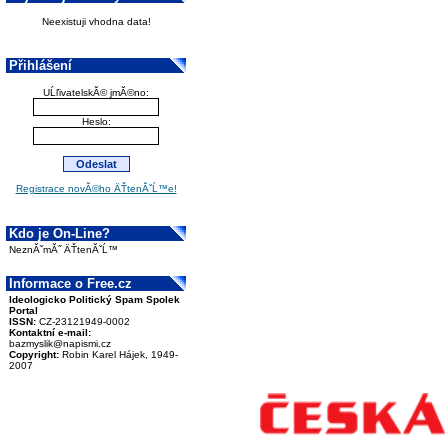
Neexistuji vhodna data!
Přihlášení
UĹľivatelskĂ© jmĂ©no:
Heslo:
Registrace novĂ©ho ÄŤtenĂˇĹ™e!
Kdo je On-Line?
NeznĂˇmĂ˝ ÄŤtenĂˇĹ™
Informace o Free.cz
Ideologicko Politický Spam Spolek
Portal
ISSN:
CZ-23121949-0002
Kontaktní e-mail:
bazmyslik@napismi.cz
Copyright:
Robin Karel Hájek, 1949-
2007