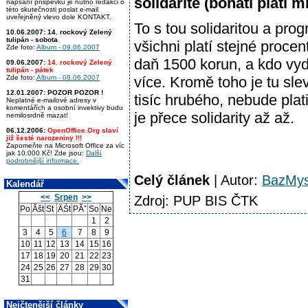
solidaritě (bohatí platí 
napsání příspěvku je nutno redakci o
této skutečnosti poslat e-mail
uveřejněný vlevo dole KONTAKT.
To s tou solidaritou a pro
10.06.2007:
14. rockový Zelený
tulipán - sobota
všichni platí stejné proce
Zde foto:
Album - 09.06.2007
daň 1500 korun, a kdo vyděl
09.06.2007:
14. rockový Zelený
tulipán - pátek
Zde foto:
Album - 08.06.2007
více. Kromě toho je tu sl
12.01.2007:
POZOR POZOR !
tisíc hrubého, nebude platit
Neplatné e-mailové adresy v
komentářích a osobní invektivy budu
je přece solidarity až až.
nemilosrdně mazat!
06.12.2006:
OpenOffice.Org slaví
již šesté narozeniny !!!
Zapomeňte na Microsoft Office za víc
jak 10.000 Kč! Zde jsou:
Další
podrobnější informace.
Celý článek
| Autor:
BazMys
Kalendář
<<
Srpen
>>
Zdroj: PUP BIS ČTK
Po
Ăšt
St
ÄŚt
PĂˇ
So
Ne
1
2
3
4
5
6
7
8
9
10
11
12
13
14
15
16
17
18
19
20
21
22
23
24
25
26
27
28
29
30
31
Nejčtenější články