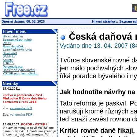
Dnešní datum: 06. 08. 2026
Hlavní stránka
::
Seznam ru
Hlavní menu
Česká daňová re
Hlavní stránka
Seznam všech rubrik
Press
Vydáno dne 13. 04. 2007 (8
Ross Hedviček
Zelení inženýra Uhla
Download
Weblinks
Tvůrce slovenské rovné d
Ankety
TOP 15
jen málo pochvalných slov.
Personalizace
Rozšírené vyhledávání
VSTUP pro psaní článku
říká poradce bývalého i ny
Novinky
17.02.2011:
Jak hodnotíte návrhy na
Zpráva o poměrech v NVÚ
Minkovice !! Kopie důležitého
Tato reforma je paskvil. P
samizdatu z roku 1984
Zde:
ve formátu JPG
narušují kromě různých sa
Zde:
ve formátu PDF
teď snaží zavést rovnou d
19.08.2007:
POZOR - VSTUP !
V hlavním menu je nově VSTUP pro
Kritici rovné daně říkaj
psaní příspěvků. Uživatelské jméno je
anonym a heslo též anonym. Po