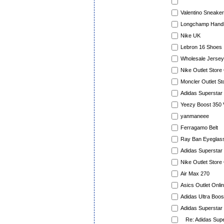
Valentino Sneake
Longchamp Hand
Nike UK
Lebron 16 Shoes
Wholesale Jerse
Nike Outlet Store
Moncler Outlet St
Adidas Superstar
Yeezy Boost 350
yanmaneee
Ferragamo Belt
Ray Ban Eyeglas
Adidas Supersta
Nike Outlet Store
Air Max 270
Asics Outlet Onli
Adidas Ultra Boos
Adidas Superstar
Re: Adidas Sup