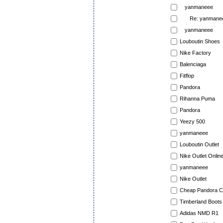
yanmaneee
Re: yanmane
yanmaneee
Louboutin Shoes
Nike Factory
Balenciaga
Fitflop
Pandora
Rihanna Puma
Pandora
Yeezy 500
yanmaneee
Louboutin Outlet
Nike Outlet Onlin
yanmaneee
Nike Outlet
Cheap Pandora 
Timberland Boots
Adidas NMD R1