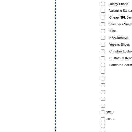
Yeezy Shoes
Valentino Sanda
Cheap NFL Jer
Skechers Snea
Nike
NBA Jerseys
Yeezys Shoes
Christian Loubou
Custom NBA Je
Pandora Charms
2018
2018