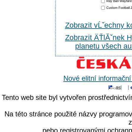
Ray Ban Wayfare
Custom Football 
Zobrazit vĹˇechny
Zobrazit ÄŤlĂˇnek H
planetu všech au
Nové elitní informačn
Tento web site byl vytvořen prostřednictv
Na této stránce použité názvy programo
nebo registrovanými ochrann