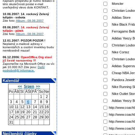
napsání příspěvku je nutno redakci o
Moncler
této skutečnosti poslat e-mail
uveřejněný vlevo dole KONTAKT.
Christian Loubo
10.06.2007:
14. rockový Zelený
tulipán - sobota
Adidas Store
Zde foto:
Album - 09.06.2007
Nike Black Frid
09.06.2007:
14. rockový Zelený
tulipán - pátek
Ferragamo Belt
Zde foto:
Album - 08.06.2007
Adidas Yeezy B
12.01.2007:
POZOR POZOR !
Neplatné e-mailové adresy v
Christian Loubo
komentářích a osobní invektivy budu
nemilosrdně mazat!
Nike Cortez
06.12.2006:
OpenOffice.Org slaví
Christian Loubo
již šesté narozeniny !!!
Zapomeňte na Microsoft Office za víc
Adidas Supers
jak 10.000 Kč! Zde jsou:
Další
podrobnější informace.
Cheap NBA Jer
Pandora Jewelr
Kalendář
<<
Srpen
>>
Nike Running S
Po
Ăšt
St
ÄŚt
PĂˇ
So
Ne
Nike Outlet Sto
1
2
Adidas Yeezy B
3
4
5
6
7
8
9
10
11
12
13
14
15
16
http://www.coach
17
18
19
20
21
22
23
http://www.coach
24
25
26
27
28
29
30
http://www.coach
31
http://www.coach
Nejčtenější články