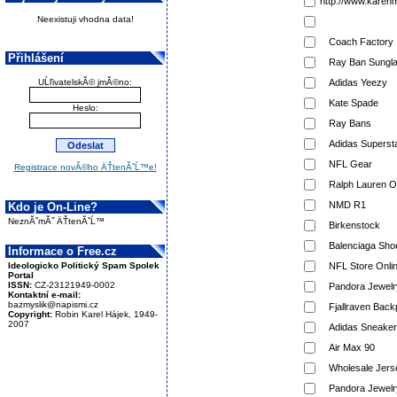
http://www.karenm
Neexistuji vhodna data!
Coach Factory
Přihlášení
Ray Ban Sungl
UĹľivatelskĂ© jmĂ©no:
Adidas Yeezy
Kate Spade
Heslo:
Ray Bans
Adidas Supers
NFL Gear
Registrace novĂ©ho ÄŤtenĂˇĹ™e!
Ralph Lauren Ou
NMD R1
Kdo je On-Line?
NeznĂˇmĂ˝ ÄŤtenĂˇĹ™
Birkenstock
Balenciaga Sho
Informace o Free.cz
Ideologicko Politický Spam Spolek
NFL Store Onli
Portal
ISSN:
CZ-23121949-0002
Pandora Jewelr
Kontaktní e-mail:
bazmyslik@napismi.cz
Fjallraven Bac
Copyright:
Robin Karel Hájek, 1949-
2007
Adidas Sneake
Air Max 90
Wholesale Jers
Pandora Jewelry 