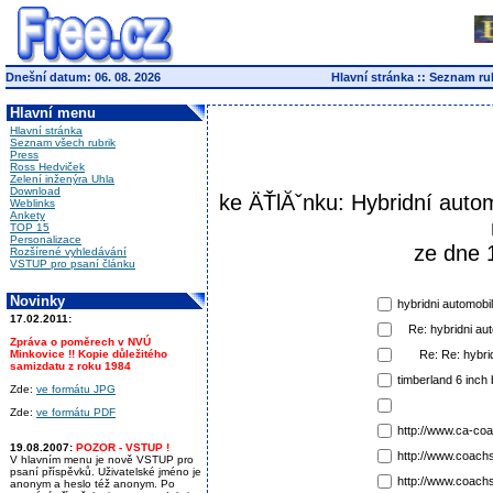
Dnešní datum: 06. 08. 2026
Hlavní stránka
::
Seznam ru
Hlavní menu
Hlavní stránka
Seznam všech rubrik
Press
Ross Hedviček
Zelení inženýra Uhla
Download
ke ÄŤlĂˇnku: Hybridní auto
Weblinks
Ankety
TOP 15
Personalizace
ze dne 
Rozšírené vyhledávání
VSTUP pro psaní článku
Novinky
hybridni automobi
17.02.2011:
Re: hybridni au
Zpráva o poměrech v NVÚ
Minkovice !! Kopie důležitého
Re: Re: hybri
samizdatu z roku 1984
timberland 6 inch
Zde:
ve formátu JPG
Zde:
ve formátu PDF
http://www.ca-co
19.08.2007:
POZOR - VSTUP !
http://www.coachs
V hlavním menu je nově VSTUP pro
psaní příspěvků. Uživatelské jméno je
http://www.coachs
anonym a heslo též anonym. Po