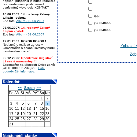
napsání příspěvku je nutno redakci o
této skutečnosti poslat e-mail
uveřejněný vlevo dole KONTAKT.
10.06.2007:
14. rockový Zelený
qqq
tulipán - sobota
Zde foto:
Album - 09.06.2007
yanmaneee
09.06.2007:
14. rockový Zelený
yanmaneee
tulipán - pátek
Zde foto:
Album - 08.06.2007
12.01.2007:
POZOR POZOR !
Neplatné e-mailové adresy v
Zobrazit
komentářích a osobní invektivy budu
nemilosrdně mazat!
Zob
06.12.2006:
OpenOffice.Org slaví
již šesté narozeniny !!!
Zapomeňte na Microsoft Office za víc
jak 10.000 Kč! Zde jsou:
Další
podrobnější informace.
Kalendář
<<
Srpen
>>
Po
Ăšt
St
ÄŚt
PĂˇ
So
Ne
1
2
3
4
5
6
7
8
9
10
11
12
13
14
15
16
17
18
19
20
21
22
23
24
25
26
27
28
29
30
31
Nejčtenější články