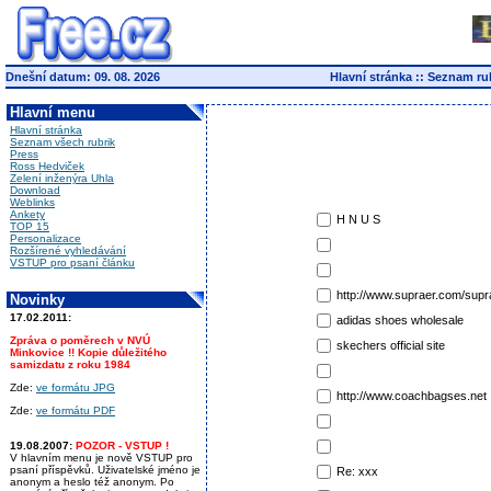
Dnešní datum: 09. 08. 2026
Hlavní stránka
::
Seznam ru
Hlavní menu
Hlavní stránka
Seznam všech rubrik
Press
Ross Hedviček
Zelení inženýra Uhla
Download
Weblinks
Ankety
H N U S
TOP 15
Personalizace
Rozšírené vyhledávání
VSTUP pro psaní článku
http://www.supraer.com/supr
Novinky
17.02.2011:
adidas shoes wholesale
Zpráva o poměrech v NVÚ
skechers official site
Minkovice !! Kopie důležitého
samizdatu z roku 1984
Zde:
ve formátu JPG
http://www.coachbagses.net
Zde:
ve formátu PDF
19.08.2007:
POZOR - VSTUP !
V hlavním menu je nově VSTUP pro
psaní příspěvků. Uživatelské jméno je
Re: xxx
anonym a heslo též anonym. Po