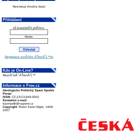
Neexistuji vhodna data!
Přihlášení
UĹľivatelskĂ© jmĂ©no:
Heslo:
Registrace novĂ©ho ÄŤtenĂˇĹ™e!
Kdo je On-Line?
NeznĂˇmĂ˝ ÄŤtenĂˇĹ™
Informace o Free.cz
Ideologicko Politický Spam Spolek
Portal
ISSN:
CZ-23121949-0002
Kontaktní e-mail:
bazmyslik@napismi.cz
Copyright:
Robin Karel Hájek, 1949-
2007