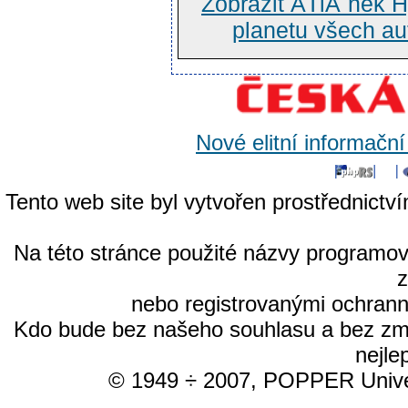
Zobrazit ÄŤlĂˇnek H
planetu všech au
Nové elitní informačn
Tento web site byl vytvořen prostřednictv
Na této stránce použité názvy programo
nebo registrovanými ochrann
Kdo bude bez našeho souhlasu a bez změn
nejle
© 1949 ÷ 2007, POPPER Univer