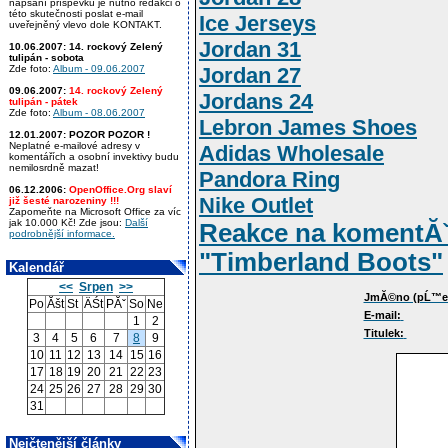
napsání příspěvku je nutno redakci o
této skutečnosti poslat e-mail
Ice Jerseys
uveřejněný vlevo dole KONTAKT.
Jordan 31
10.06.2007:
14. rockový Zelený
tulipán - sobota
Zde foto:
Album - 09.06.2007
Jordan 27
09.06.2007:
14. rockový Zelený
Jordans 24
tulipán - pátek
Zde foto:
Album - 08.06.2007
Lebron James Shoes
12.01.2007:
POZOR POZOR !
Neplatné e-mailové adresy v
Adidas Wholesale
komentářích a osobní invektivy budu
nemilosrdně mazat!
Pandora Ring
06.12.2006:
OpenOffice.Org slaví
Nike Outlet
již šesté narozeniny !!!
Zapomeňte na Microsoft Office za víc
jak 10.000 Kč! Zde jsou:
Další
Reakce na koment
podrobnější informace.
"Timberland Boots"
Kalendář
<<
Srpen
>>
JmĂ©no (pĹ™ez
Po
Ăšt
St
ÄŚt
PĂˇ
So
Ne
E-mail:
1
2
Titulek:
3
4
5
6
7
8
9
10
11
12
13
14
15
16
17
18
19
20
21
22
23
24
25
26
27
28
29
30
31
Nejčtenější články