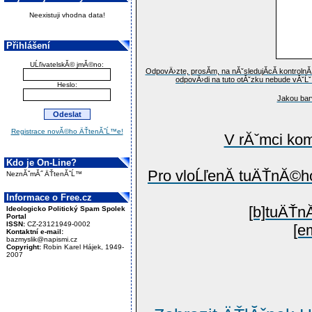
Neexistuji vhodna data!
Přihlášení
UĹľivatelskĂ© jmĂ©no:
OdpovÄ›zte, prosĂ­m, na nĂˇsledujĂ­cĂ­ kontroln
odpovÄ›di na tuto otĂˇzku nebude vĂˇĹ
Heslo:
Jakou bar
Registrace novĂ©ho ÄŤtenĂˇĹ™e!
V rĂˇmci ko
Kdo je On-Line?
Pro vloĹľenĂ­ tuÄŤnĂ©ho
NeznĂˇmĂ˝ ÄŤtenĂˇĹ™
Informace o Free.cz
[b]tuÄŤnĂ
Ideologicko Politický Spam Spolek
Portal
ISSN:
CZ-23121949-0002
[e
Kontaktní e-mail:
bazmyslik@napismi.cz
Copyright:
Robin Karel Hájek, 1949-
2007