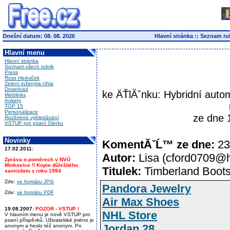
Dnešní datum: 08. 08. 2026
Hlavní stránka
::
Seznam ru
Hlavní menu
Hlavní stránka
Seznam všech rubrik
Press
Ross Hedviček
Zelení inženýra Uhla
Download
ke ÄŤlĂˇnku: Hybridní auto
Weblinks
Ankety
TOP 15
Personalizace
ze dne 
Rozšírené vyhledávání
VSTUP pro psaní článku
Novinky
KomentĂˇĹ™ ze dne:
23
17.02.2011:
Autor:
Lisa (cford0709@h
Zpráva o poměrech v NVÚ
Minkovice !! Kopie důležitého
Titulek:
Timberland Boot
samizdatu z roku 1984
Zde:
ve formátu JPG
Pandora Jewelry
Zde:
ve formátu PDF
Air Max Shoes
19.08.2007:
POZOR - VSTUP !
NHL Store
V hlavním menu je nově VSTUP pro
psaní příspěvků. Uživatelské jméno je
Jordan 28
anonym a heslo též anonym. Po